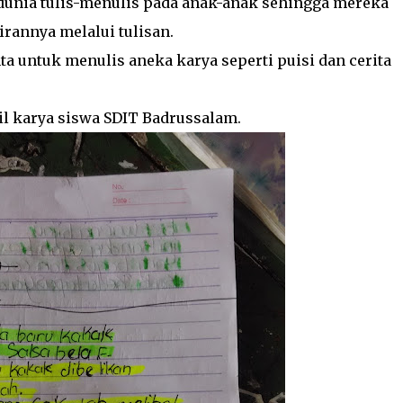
dunia tulis-menulis pada anak-anak sehingga mereka
rannya melalui tulisan.
a untuk menulis aneka karya seperti puisi dan cerita
sil karya siswa SDIT Badrussalam.