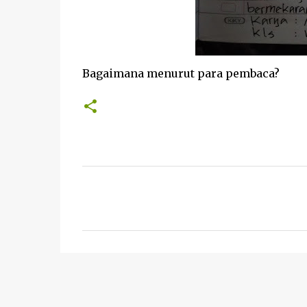
Bagaimana menurut para pembaca?
K
o
m
e
n
t
a