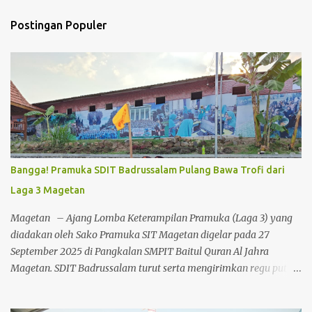
t
Postingan Populer
a
r
Bangga! Pramuka SDIT Badrussalam Pulang Bawa Trofi dari
Laga 3 Magetan
Magetan – Ajang Lomba Keterampilan Pramuka (Laga 3) yang
diadakan oleh Sako Pramuka SIT Magetan digelar pada 27
September 2025 di Pangkalan SMPIT Baitul Quran Al Jahra
Magetan. SDIT Badrussalam turut serta mengirimkan regu putra
dan putri untuk berlaga di kompetisi beregu. Peserta Laga 3
Pangkalan SDIT Badrussalam: Regu Putra Aqil Majid Al Mumtaza